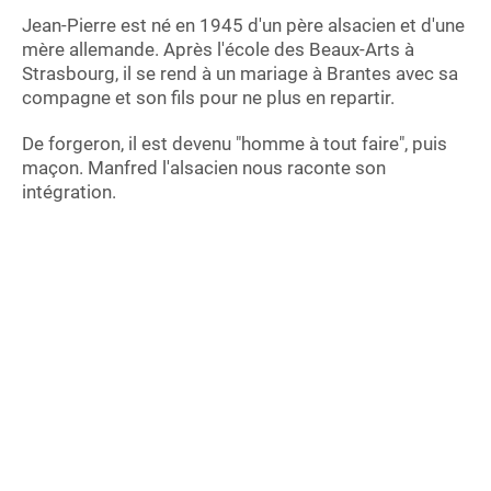
Jean-Pierre est né en 1945 d'un père alsacien et d'une
mère allemande. Après l'école des Beaux-Arts à
Strasbourg, il se rend à un mariage à Brantes avec sa
compagne et son fils pour ne plus en repartir.
De forgeron, il est devenu "homme à tout faire", puis
maçon. Manfred l'alsacien nous raconte son
intégration.
Ce podcast a été publié le 6 janv. 2026 dans la rubrique
Mémoires de
nos anciens