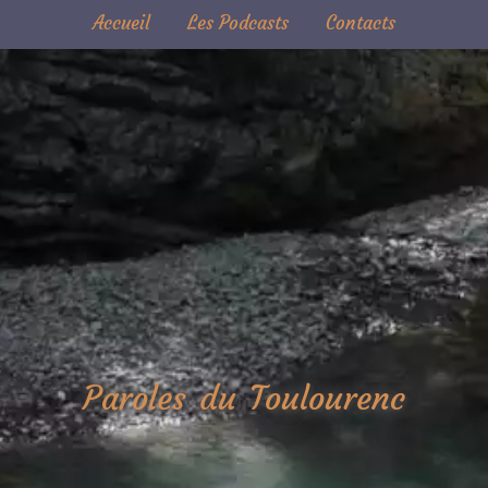
Accueil
Les Podcasts
Contacts
Paroles du Toulourenc