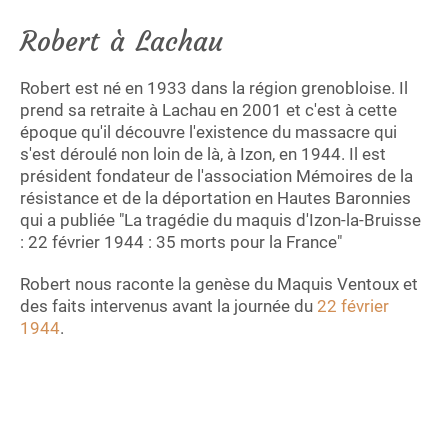
Robert à Lachau
Robert est né en 1933 dans la région grenobloise. Il
prend sa retraite à Lachau en 2001 et c'est à cette
époque qu'il découvre l'existence du massacre qui
s'est déroulé non loin de là, à Izon, en 1944. Il est
président fondateur de l'association Mémoires de la
résistance et de la déportation en Hautes Baronnies
qui a publiée "La tragédie du maquis d'Izon-la-Bruisse
: 22 février 1944 : 35 morts pour la France"
Robert nous raconte la genèse du Maquis Ventoux et
des faits intervenus avant la journée du
22 février
1944
.
Une exposition commémorative sur le maquis d'Izon
la Bruisse se tiendra à
Lachau, à ND de Calma, du 14
au 25 mai 2026
.